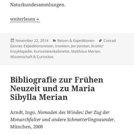
Naturkundesammlungen.
Meerwölfe und Lindwürmer
weiterlesen
Veröffentlicht
Kategorien
Schlagwörter
November 22, 2014
Reisen & Expeditionen
Conrad
am
Gesner
,
Expeditionsreisen
,
Insekten
,
Jon Jonston
,
Krünitz'
Enzyklopädie
,
Kuriositätenkabinette
,
Matthäus Merian
,
Wissenschaft & Curiositas
Bibliografie zur Frühen
Neuzeit und zu Maria
Sibylla Merian
Arndt, Ingo,
Nomaden des Windes: Der Zug der
Monarchfalter und andere Schmetterlingswunder
,
München, 2008