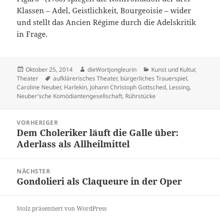
Klassen – Adel, Geistlichkeit, Bourgeoisie – wider
und stellt das Ancien Régime durch die Adelskritik
in Frage.
Veröffentlicht
Autor
Kategorien
Oktober 25, 2014
dieWortjongleurin
Kunst und Kultur
,
am
Schlagwörter
Theater
aufklärerisches Theater
,
bürgerliches Trauerspiel
,
Caroline Neuber
,
Harlekin
,
Johann Christoph Gottsched
,
Lessing
,
Neuber'sche Komödiantengesellschaft
,
Rührstücke
Beitragsnavigation
VORHERIGER
Dem Choleriker läuft die Galle über:
Vorheriger
Aderlass als Allheilmittel
Beitrag:
NÄCHSTER
Gondolieri als Claqueure in der Oper
Nächster
Beitrag:
Stolz präsentiert von WordPress