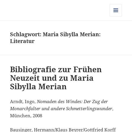
Kulturgeschichte der Frühen
Neuzeit
MENÜ
UND
WIDGETS
Schlagwort:
Maria Sibylla Merian:
Literatur
Bibliografie zur Frühen
Neuzeit und zu Maria
Sibylla Merian
Arndt, Ingo,
Nomaden des Windes: Der Zug der
Monarchfalter und andere Schmetterlingswunder
,
München, 2008
Bausinger, Hermann/Klaus Beyrer/Gottfried Korff