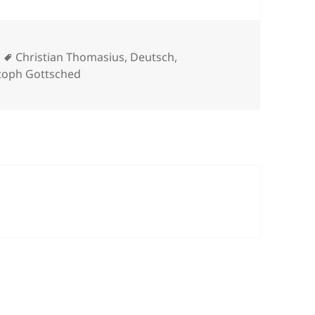
Schlagwörter
Christian Thomasius
,
Deutsch
,
toph Gottsched