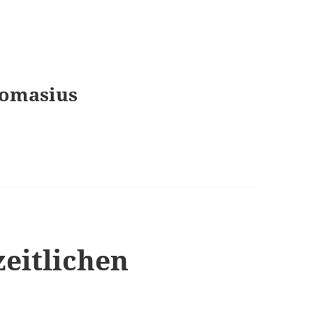
homasius
eitlichen