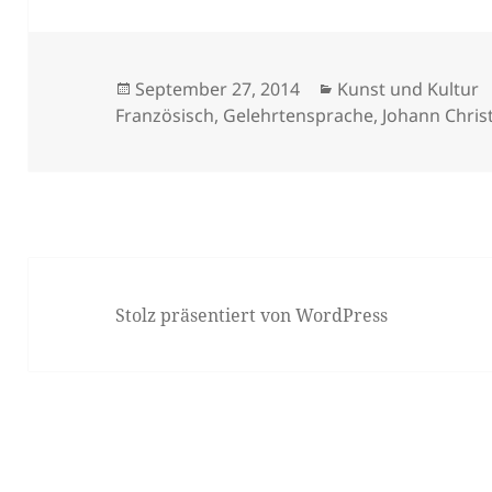
Veröffentlicht
Kategorien
September 27, 2014
Kunst und Kultur
am
Französisch
,
Gelehrtensprache
,
Johann Chris
Stolz präsentiert von WordPress