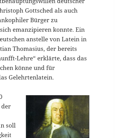
stbehauptungswillen deutscher
hristoph Gottsched als auch
ankophiler Bürger zu
sich emanzipieren konnte. Ein
eutschen anstelle von Latein in
ian Thomasius, der bereits
nunfft-Lehre“ erklärte, dass das
ichen könne und für
as Gelehrtenlatein.
0
 der
n soll
gkeit