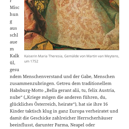
r
Misc
hun
g
aus
schl
aue
m
Kalk
Kaiserin Maria Theresia, Gemälde von Martin van Meytens,
um 1752
ül,
gesu
ndem Menschenverstand und der Gabe, Menschen
zusammenzubringen. Getreu dem traditionellem
Habsburg-Motto „Bella gerant alii, tu, felix Austria,
nube“ („Kriege mögen die anderen führen, du,
glückliches Österreich, heirate“), hat sie ihre 16
Kinder taktisch klug in ganz Europa verheiratet und
damit die Geschicke zahlreicher Herrscherhäuser
beeinflusst, darunter Parma, Neapel oder