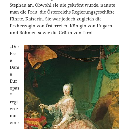
Stephan an. Obwohl sie nie gekrönt wurde, nannte
man die Frau, die Österreichs Regierungsgeschäfte
führte, Kaiserin. Sie war jedoch zugleich die
Erzherzogin von Österreich, Königin von Ungarn
und Böhmen sowie die Gräfin von Tirol.
„Die
Erst
e
Dam
e
Eur
opas
“
regi
erte
mit
eine