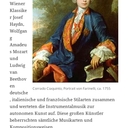
Wiener
Klassike
r Josef
Haydn,
Wolfgan
g
Amadeu
s Mozart
und
Ludwig
van
Beethov
en
Corrado Ciaquinto, Portrait von Farinelli, ca. 1755
deutsche
, italienische und französische Stilarten zusammen
und werteten die Instrumentalmusik zur
autonomen Kunst auf. Diese großen Künstler
beherrschten sämtliche Musikarten und
Kompositionsweisen.