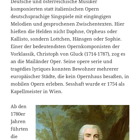
Deutsche und österreichische Musiker
komponierten statt italienischen Opern
deutschsprachige Singspiele mit eingängigen
Melodien und gesprochenen Zwischentexten. Hier
hießen die Helden nicht Daphne, Orpheus oder
Kallisto, sondern Lottchen, Hänsgen oder Sophie.
Einer der bedeutendsten Opernkomponisten der
Vorklassik, Christoph von Gluck (1714-1787), zog es
an die Mailänder Oper. Seine opere serie und
tragédies lyriques konnten Bewohner mehrerer
europäischer Städte, die kein Opernhaus besaßen, in
mobilen Opern erleben. Sesshaft wurde er 1754 als
Kapellmeister in Wien.
Ab den
1780er
Jahren
führten
die