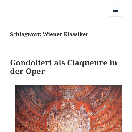
Kulturgeschichte der Frühen
Neuzeit
MENÜ
UND
WIDGETS
Schlagwort:
Wiener Klassiker
Gondolieri als Claqueure in
der Oper