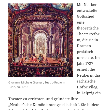
Mit Neuber
entwickelte
Gottsched
eine
theoretische
Theaterrefor
m, die sie in
Dramen
praktisch
umsetzte. Im
Jahr 1727
erhielt die
Neuberin das
sächsische
Giovanni Michele Graneri, Teatro Regio in
Hofprivileg,
Turin, ca. 1752
in Leipzig ein
Theater zu errichten und gründete ihre
„Neuber’sche Komödiantengesellschaft“. Sie bildete