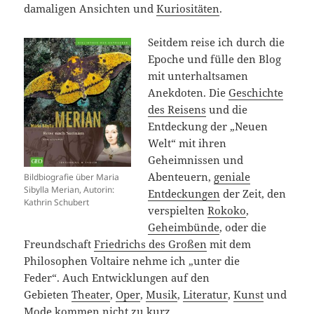
damaligen Ansichten und
Kuriositäten
.
Seitdem reise ich durch die
Epoche und fülle den Blog
mit unterhaltsamen
Anekdoten. Die
Geschichte
des Reisens
und die
Entdeckung der „Neuen
Welt“ mit ihren
Geheimnissen und
Abenteuern,
geniale
Bildbiografie über Maria
Sibylla Merian, Autorin:
Entdeckungen
der Zeit, den
Kathrin Schubert
verspielten
Rokoko
,
Geheimbünde
, oder die
Freundschaft
Friedrichs des Großen
mit dem
Philosophen Voltaire nehme ich „unter die
Feder“. Auch Entwicklungen auf den
Gebieten
Theater
,
Oper
,
Musik
,
Literatur
,
Kunst
und
Mode
kommen nicht zu kurz.